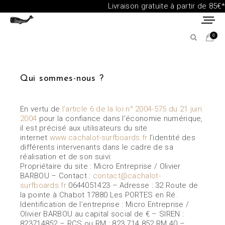
Livraison gratuite à partir de 85€*
0
Qui sommes-nous ?
En vertu de
l’article 6 de la loi n° 2004-575 du 21 juin
2004
pour la confiance dans l’économie numérique,
il est précisé aux utilisateurs du site
internet
www.cachalot-surfboards.fr
l’identité des
différents intervenants dans le cadre de sa
réalisation et de son suivi:
Propriétaire du site :
Micro Entreprise / Olivier
BARBOU – Contact :
contact@cachalot-
surfboards.fr
0644051423 – Adresse : 32 Route de
la pointe à Chabot 17880 Les PORTES en Ré.
Identification de l’entreprise :
Micro Entreprise /
Olivier BARBOU au capital social de € – SIREN :
823714852 – RCS ou RM : 823 714 852 RM 40 –