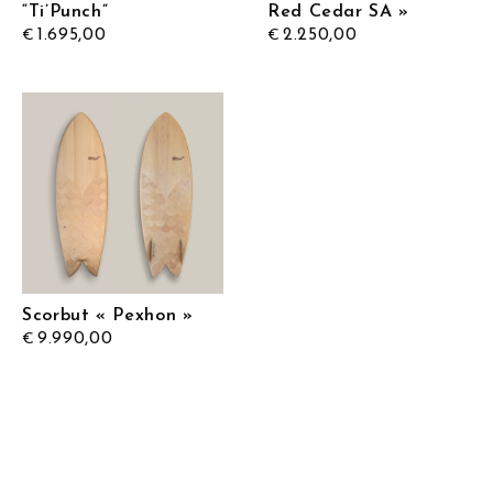
“Ti’Punch”
Red Cedar SA »
1.695,00
2.250,00
€
€
Scorbut « Pexhon »
9.990,00
€