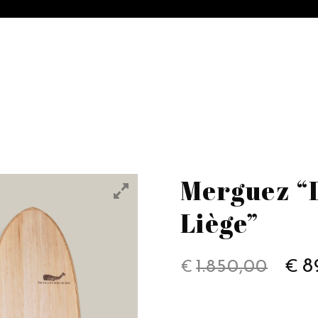
Merguez “D
Liège”
8
1.850,00
€
€