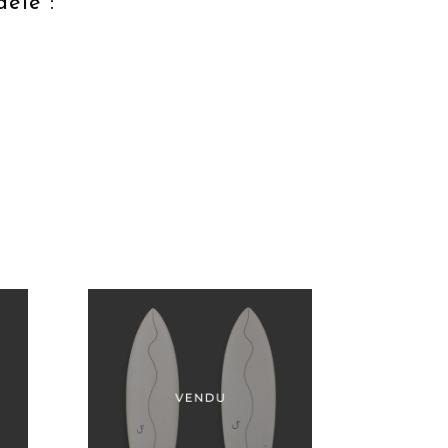
èle :