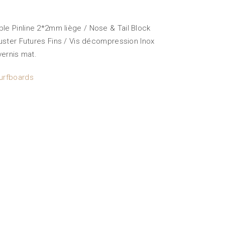
le Pinline 2*2mm liège / Nose & Tail Block
hruster Futures Fins / Vis décompression Inox
vernis mat.
urfboards