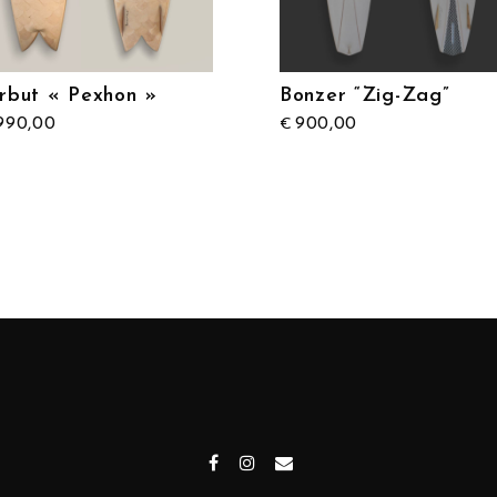
rbut « Pexhon »
Bonzer “Zig-Zag”
990,00
900,00
€