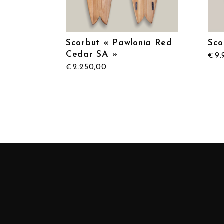
Scorbut « Pawlonia Red
Sco
Cedar SA »
9.
€
2.250,00
€