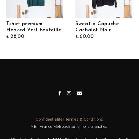
Tshirt premium
Sweat à Capuche
Hooked Vert bouteille
Cachalot Noir
28,00
60,00
€
€
Confidentialité
I
Termes & Conditions
* En France Métropolitaine, hors planches