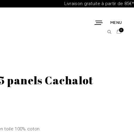
Livraison gratuite à partir de 85€*
MENU
0
5 panels Cachalot
n toile 100% coton.