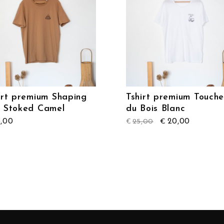
irt premium Shaping
Tshirt premium Touch
 Stoked Camel
du Bois Blanc
,00
20,00
25,00
€
€